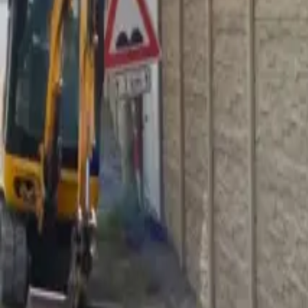
Betonový