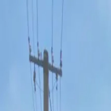
AKCE -10%
do 31. 8. 26
Ploty
Zemní práce
Stavební práce
Realizace
O nás
Kontakt
374 629 433
Poptávka
AKCE -10%
do 31. 8. 26